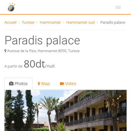
Accueil
Tunisie
Hammamet
Hammamet sud
Paradis palace
Paradis palace
Avenue de la Paix, Hammamet 8050, Tunisie
80dt
/nuit
A partir de
Photos
Map
Video