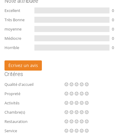
Note attribuée
Excellent
0
Très Bonne
0
moyenne
0
Médiocre
0
Horrible
0
Écrivez un avis
Critéres
Qualité d'accueil
Propreté
Activités
Chambre(s)
Restauration
Service