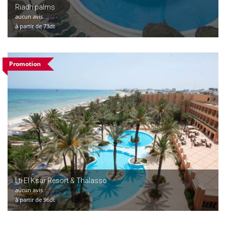
Riadh palms
aucun avis
à partir de 73dt
Promotion
Lti El Ksar Resort & Thalasso
aucun avis
à partir de 96dt