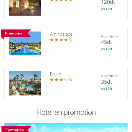
120dt
en
LPD
Promotion
Amir palace
A partir de
45dt
en
LPD
Bravo
A partir de
35dt
en
LPD
Hotel en promotion
Promotion