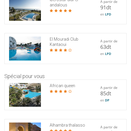
A partir de
andalous
91dt
en
LPD
El Mouradi Club
A partir de
Kantaoui
63dt
en
LPD
Spécial pour vous
African queen
A partir de
85dt
en
DP
Alhambra thalasso
A partir de