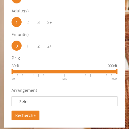
Adulte(s)
1
2
3
3+
Enfant(s)
0
1
2
2+
Prix
30dt
1 000dt
30
515
1 000
Arrangement
Recherche