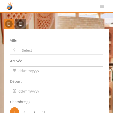
Ville
Arrivée
Départ
Chambre(s)
1
2
3
3+