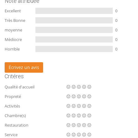
Note attribuée
Excellent
0
Très Bonne
0
moyenne
0
Médiocre
0
Horrible
0
Écrivez un avis
Critéres
Qualité d'accueil
Propreté
Activités
Chambre(s)
Restauration
Service