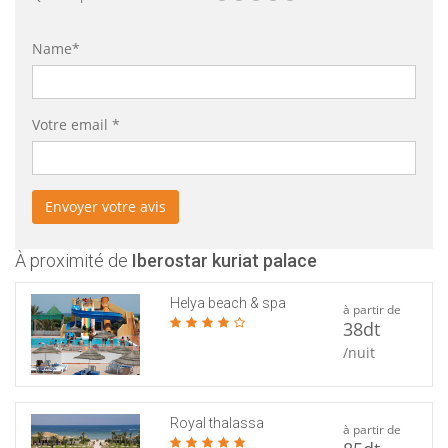
Name*
Votre email *
À proximité de
Iberostar kuriat palace
Helya beach & spa
à partir de
38dt
/nuit
Royal thalassa
à partir de