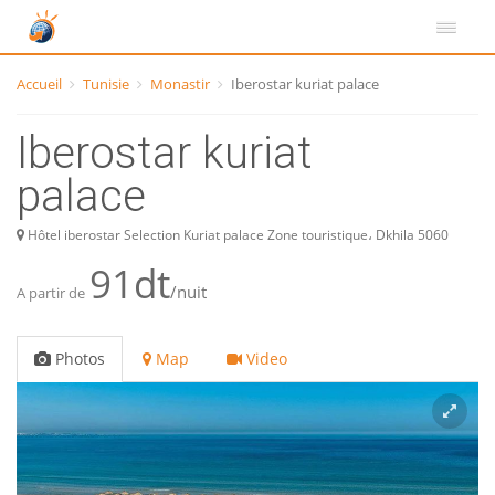
Accueil
Tunisie
Monastir
Iberostar kuriat palace
Iberostar kuriat
palace
Hôtel iberostar Selection Kuriat palace Zone touristique، Dkhila 5060
91dt
/nuit
A partir de
Photos
Map
Video