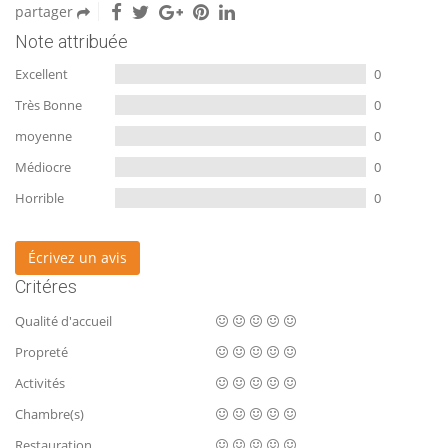
partager
Note attribuée
Excellent
0
Très Bonne
0
moyenne
0
Médiocre
0
Horrible
0
Écrivez un avis
Critéres
Qualité d'accueil
Propreté
Activités
Chambre(s)
Restauration