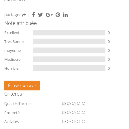
partager
Note attribuée
Excellent
0
Très Bonne
0
moyenne
0
Médiocre
0
Horrible
0
Écrivez un avis
Critéres
Qualité d'accueil
Propreté
Activités