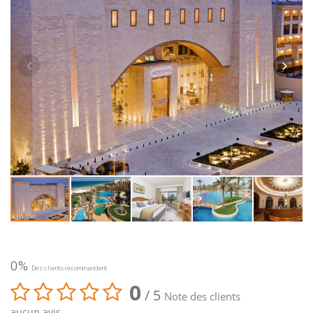
0%
Des clients recommandent
0
/ 5
Note des clients
aucun avis