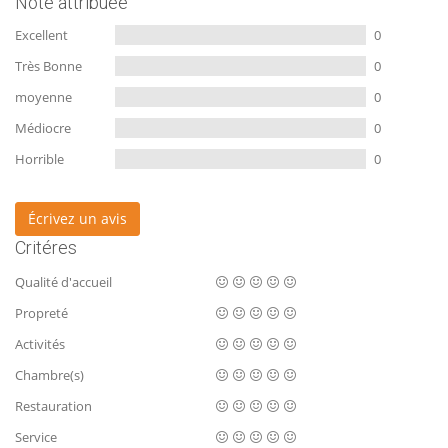
Note attribuée
Excellent
0
Très Bonne
0
moyenne
0
Médiocre
0
Horrible
0
Écrivez un avis
Critéres
Qualité d'accueil
Propreté
Activités
Chambre(s)
Restauration
Service