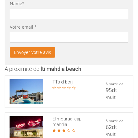
Name*
Votre email *
À proximité de
lti mahdia beach
TTs el borj
à partir de
95dt
/nuit
El mouradi cap
à partir de
mahdia
62dt
/nuit