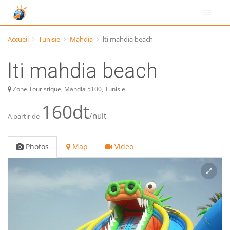
Accueil
Tunisie
Mahdia
lti mahdia beach
lti mahdia beach
Zone Touristique, Mahdia 5100, Tunisie
160dt
/nuit
A partir de
Photos
Map
Video