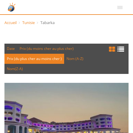
Accueil
Tunisie
Tabarka
Date
Prix (du moins cher au plus cher)
Prix (du plus cher au moins cher )
Nom (A-Z)
Nom(Z-A)